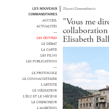
Nuovi Committenti
Nuevos Comanditarios
LES NOUVEAUX
COMMANDITAIRES
"Vous me dire
ACCUEIL
ACTUALITÉS
collaboratio
—
Elisabeth Ball
LES ŒUVRES
LE DÉBAT
LA CARTE
LES FILMS
LES PUBLICATIONS
—
LE PROTOCOLE
LE COMMANDITAIRE
L'ARTISTE
LE MÉDIATEUR
L'ÉLU ET LE MÉCÈNE
LE CHERCHEUR
L'AMBITION