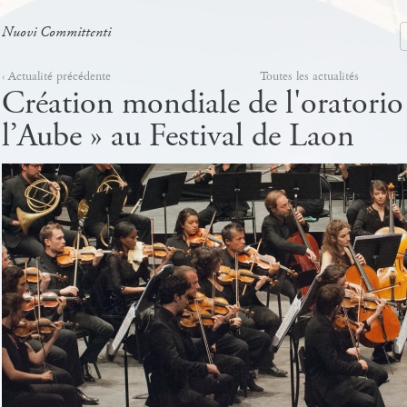
Nuovi Committenti
Nuevos Comanditarios
‹ Actualité précédente
Toutes les actualités
Création mondiale de l'oratorio
l’Aube » au Festival de Laon