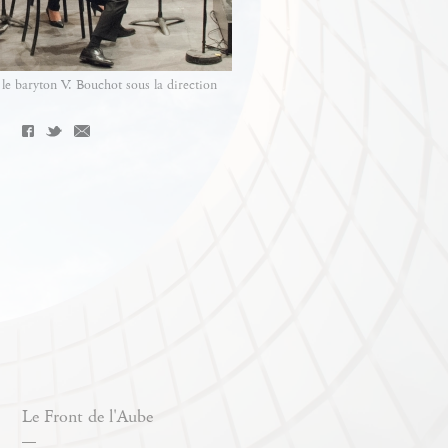
 le baryton V. Bouchot sous la direction
Le Front de l'Aube
—