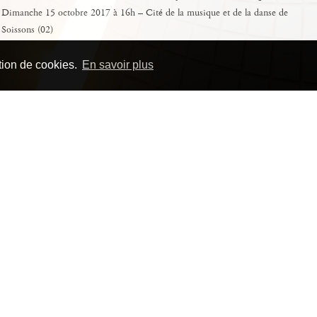
Dimanche 15 octobre 2017 à 16h – Cité de la musique et de la danse de
Soissons (02)
2017 marque le Centenaire de la bataille du Chemin des
ation de cookies.
En savoir plus
Dames (avril-octobre 1917). Cette douloureuse page de
l’histoire connue sous le nom d’« Offensive Nivelle » est l’une
des batailles les plus sanglantes de la première guerre mondiale.
Elle a profondément marqué la mémoire collective sur le
territoire de l’Aisne où plusieurs associations continuent de la
commémorer.
Dans ce cadre, un collectif d’associations du territoire a eu le
souhait d’une œuvre musicale contemporaine évoquant ce triste
épisode de l’histoire et a sollicité Bruno Messina pour
bénéficier de l’action Nouveaux Commanditaires. Il s’agit pour
ces associations de porter à la connaissance de tous, à travers
une création artistique, le souvenir des Poilus, tirailleurs
sénégalais engagés auprès des Français comme des soldats
allemands également fauchés dans leur jeunesse, dans un