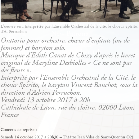
L'oeuvre sera interprétée par l'Ensemble Orchestral de la cité, le choeur Spirito,
d'A. Perruchon
Oratorio pour orchestre, chœur d’enfants (ou de
femmes) et baryton solo.
Musique d'Edith Canat de Chizy d’après le livret
original de Maryline Desbiolles « Ce ne sont pas
des fleurs ».
Interprété par l’Ensemble Orchestral de la Cité, le
chœur Spirito, le baryton Vincent Bouchot, sous la
direction d’Adrien Perruchon.
Vendredi 13 octobre 2017 à 20h
Cathédrale de Laon, rue du cloître, 02000 Laon,
France
Concerts de reprise :
Samedi 14 octobre 2017 à 20h30 – Théâtre Jean Vilar de Saint-Quentin (02)