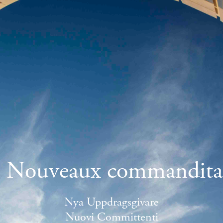
Nuovi Committenti
The Hangar City
Mediateur
- Alexander Koch ; Neue Auftraggeber
Aeroport de Tempelhof, Berlin, Allemagne, en cours
en cours de rédaction
s Nouveaux commanditai
Nya Uppdragsgivare
Nuovi Committenti