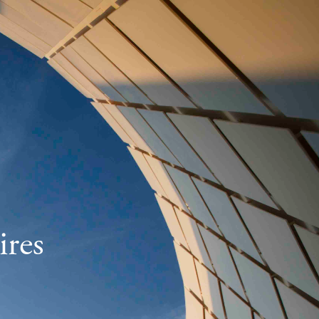
FR
EN
res