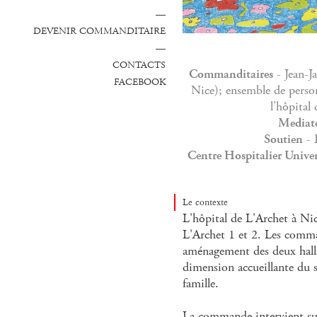
—
DEVENIR COMMANDITAIRE
—
CONTACTS
Commanditaires
- Jean-J
FACEBOOK
Nice); ensemble de person
l’hôpital
Mediat
Soutien
- 
Centre Hospitalier Univer
Le contexte
L'hôpital de L'Archet à Ni
L'Archet 1 et 2. Les comma
aménagement des deux halls 
dimension accueillante du si
famille.
La commande intervient su