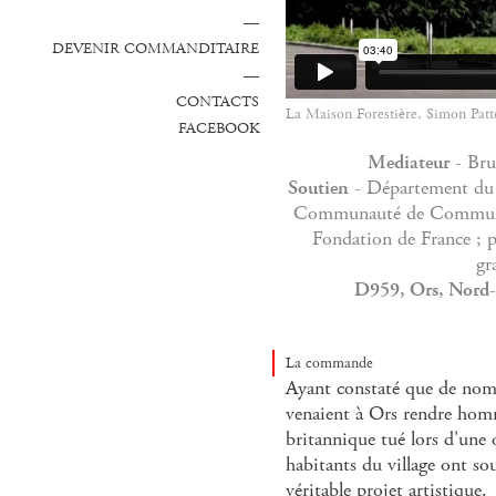
—
DEVENIR COMMANDITAIRE
—
CONTACTS
La Maison Forestière, Simon Patte
FACEBOOK
Mediateur
- Bru
Soutien
- Département du 
Communauté de Communes
Fondation de France ; p
gr
D959, Ors, Nord-P
La commande
Ayant constaté que de nomb
venaient à Ors rendre hom
britannique tué lors d'une o
habitants du village ont so
véritable projet artistique.