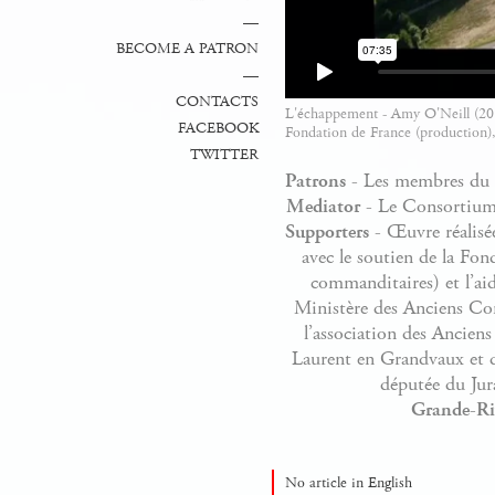
—
BECOME A PATRON
—
CONTACTS
L'échappement - Amy O'Neill (20
FACEBOOK
Fondation de France (production)
TWITTER
Patrons
- Les membres du c
Mediator
- Le Consortium 
Supporters
- Œuvre réalisé
avec le soutien de la Fo
commanditaires) et l’ai
Ministère des Anciens Com
l’association des Ancien
Laurent en Grandvaux et 
députée du Jur
Grande-Riv
No article in English