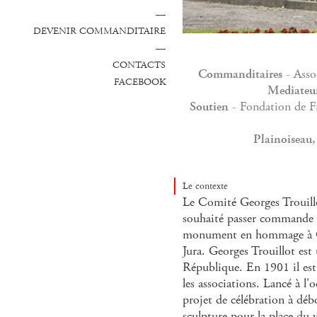
—
DEVENIR COMMANDITAIRE
—
CONTACTS
Commanditaires
- Asso
FACEBOOK
Mediateu
Soutien
- Fondation de F
Plainoiseau
Le contexte
Le Comité Georges Trouillot
souhaité passer commande 
monument en hommage à Ge
Jura. Georges Trouillot est 
République. En 1901 il est à
les associations. Lancé à l'
projet de célébration à dé
sculpture pour la place du 