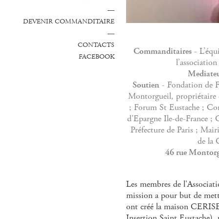
—
DEVENIR COMMANDITAIRE
—
CONTACTS
Commanditaires
- L’équ
FACEBOOK
l’associatio
Mediate
Soutien
- Fondation de F
Montorgueil, propriétaire
; Forum St Eustache ; Con
d'Epargne Ile-de-France ; 
Préfecture de Paris ; Mai
de la 
46 rue Montorgu
Les membres de l'Associati
mission a pour but de mettr
ont créé la maison CERISE
Insertion Saint Eustache), u