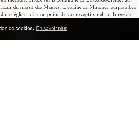
cœur du massif des Maures, la colline de Miremer, surplombée
d’une église, offre un point de vue exceptionnel sur la région.
ation de cookies.
En savoir plus
La commande
La commande fait suite au traumatisme provoqué par les
incendies qui ont détruit 200 ha de forêt durant l’été 2003.
Seul le sommet de la colline, et notamment l’église, ont été
épargnés. Le projet a permis la plantation d’alignements de plus
de 80 essences d’arbres organisés en bosquets d’une même
espèce. Le nouvel agencement ouvre tantôt des vues sur les
environs, et ramène le regard sur l’environnement immédiat.
Conçu pour et en étroite collaboration avec les habitants,
Lignes de vue intègre les aspects environnementaux, sanitaires
et culturels.
Joël Auxenfans
Joël Auxenfans est né en 1962. Il vit et travaille à Montrouge.
Depuis 1988, il a produit une œuvre vaste et hétérogène :
projets paysagers, sculpture, peinture, création scénographique,